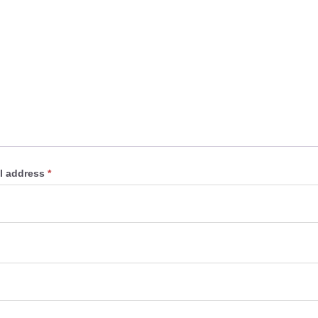
l address
*
Required
red