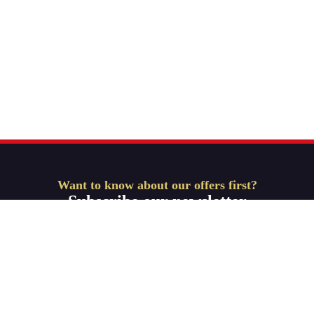
Want to know about our offers first?
Subscribe our newsletter
Get Started