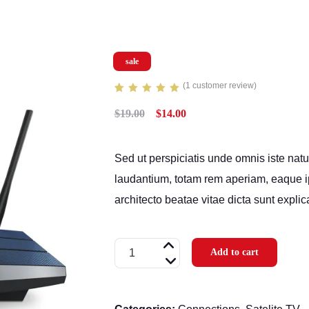
sale
(
1
customer review)
Rated
1
5.00
Original
Current
$
19.00
$
14.00
out of 5
based on
price
price
customer
rating
was:
is:
Sed ut perspiciatis unde omnis iste nat
$19.00.
$14.00.
laudantium, totam rem aperiam, eaque ips
architecto beatae vitae dicta sunt explic
Multichannel
Add to cart
Wf-
Fe