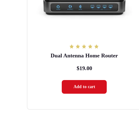
Rated
Dual Antenna Home Router
5.00
out of 5
$
19.00
Add to cart