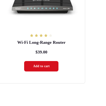
Rated
Wi-Fi Long-Range Router
4.00
out of 5
$
39.00
Add to cart