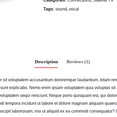
Categories:
Connections
,
Satelite TV
Router
quantity
Tags:
sound
,
vocal
Description
Reviews (1)
ror sit voluptatem accusantium doloremque laudantium, totam re
ta sunt explicabo. Nemo enim ipsam voluptatem quia voluptas sit a
oluptatem sequi nesciunt. Neque porro quisquam est, qui dolore
odi tempora incidunt ut labore et dolore magnam aliquam quaer
uscipit laboriosam, nisi ut aliquid ex ea commodi consequatur? 