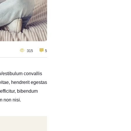
315
5
 Vestibulum convallis
itae, hendrerit egestas
efficitur, bibendum
m non nisi.