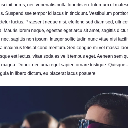
scipit purus, nec venenatis nulla lobortis eu. Interdum et male
s. Suspendisse tempor id lacus in tincidunt. Vestibulum porttito
tetur luctus. Praesent neque nisi, eleifend sed diam sed, ultric
. Mauris lorem neque, egestas eget arcu sit amet, sagittis dictu
 nec, sagittis non ipsum. Integer sollicitudin nunc vitae nisi facili
ra maximus felis at condimentum. Sed congue mi vel massa laoree
ntesque est lectus, vitae sodales velit tempus eget. Aenean sem
t magna. Donec nec urna eget sapien ornare tristique. Quisque
gula in libero dictum, eu placerat lacus posuere.