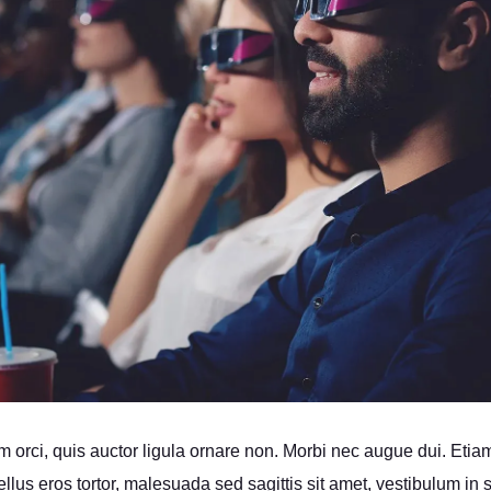
 orci, quis auctor ligula ornare non. Morbi nec augue dui. Etiam 
ellus eros tortor, malesuada sed sagittis sit amet, vestibulum i