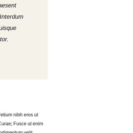
raesent
 Interdum
uisque
tor.
retium nibh eros ut
 Curae; Fusce ut enim
ndimentum velit