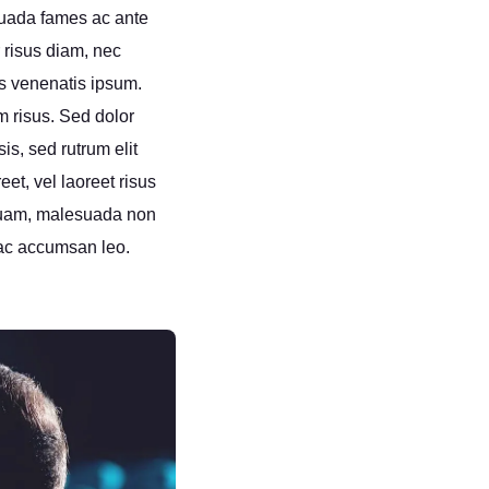
suada fames ac ante
r risus diam, nec
es venenatis ipsum.
m risus. Sed dolor
sis, sed rutrum elit
t, vel laoreet risus
 quam, malesuada non
 ac accumsan leo.