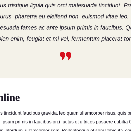
s tristique ligula quis orci malesuada tincidunt. P
rus, pharetra eu eleifend non, euismod vitae leo.
lesuada fames ac ante ipsum primis in faucibus. Q
ien enim, feugiat et mi vel, fermentum placerat tor
line
s tincidunt faucibus gravida, leo quam ullamcorper risus, quis p
ipsum primis in faucibus orci luctus et ultrices posuere cubilia
us interdum, ullamcorper sem. Pellentesque et sem vehicula, co