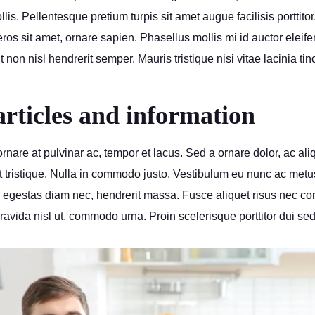
lis. Pellentesque pretium turpis sit amet augue facilisis porttito
ros sit amet, ornare sapien. Phasellus mollis mi id auctor eleif
t non nisl hendrerit semper. Mauris tristique nisi vitae lacinia tin
rticles and information
ornare at pulvinar ac, tempor et lacus. Sed a ornare dolor, ac a
et tristique. Nulla in commodo justo. Vestibulum eu nunc ac me
, egestas diam nec, hendrerit massa. Fusce aliquet risus nec 
gravida nisl ut, commodo urna. Proin scelerisque porttitor dui sed