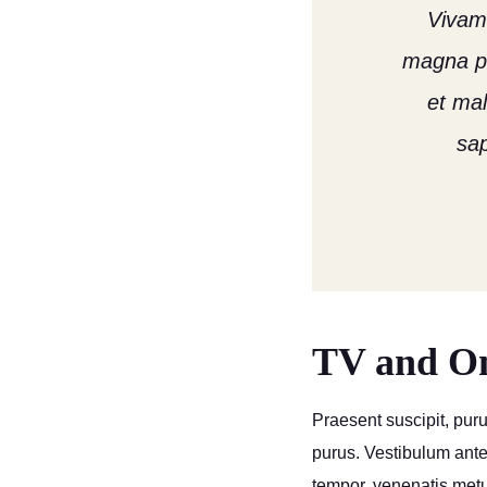
Vivamu
magna pu
et ma
sap
TV and On
Praesent suscipit, puru
purus. Vestibulum ante 
tempor, venenatis met