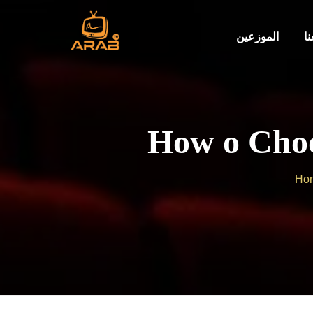
ا
الموزعين
How o Choo
Ho