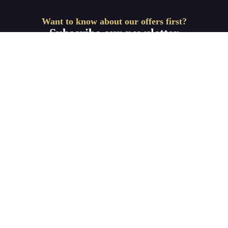
Want to know about our offers first?
Subscribe our newsletter
Get Started